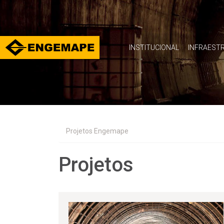
INSTITUCIONAL
INFRAEST
#
DNA
Projetos Engemape
especia
Projetos