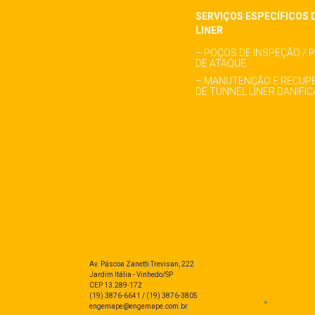
SERVIÇOS ESPECÍFICOS 
LINER
– POÇOS DE INSPEÇÃO / 
DE ATAQUE
– MANUTENÇÃO E RECUP
DE TUNNEL LINER DANIFI
Av. Páscoa Zanetti Trevisan, 222
Jardim Itália - Vinhedo/SP
CEP 13.289-172
(19) 3876-6641 / (19) 3876-3805
engemape@engemape.com.br