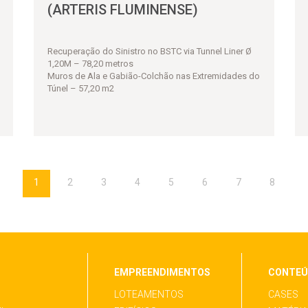
(ARTERIS FLUMINENSE)
Recuperação do Sinistro no BSTC via Tunnel Liner Ø
1,20M – 78,20 metros
Muros de Ala e Gabião-Colchão nas Extremidades do
Túnel – 57,20 m2
1
2
3
4
5
6
7
8
EMPREENDIMENTOS
CONTE
LOTEAMENTOS
CASES